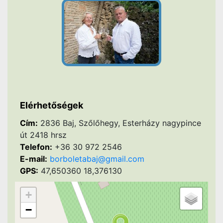
Elérhetőségek
Cím:
2836 Baj, Szőlőhegy, Esterházy nagypince
út 2418 hrsz
Telefon:
+36 30 972 2546
E-mail:
borboletabaj@gmail.com
GPS:
47,650360 18,376130
+
−