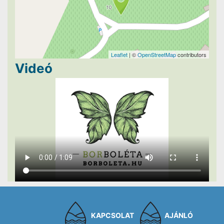
Leaflet
| ©
OpenStreetMap
contributors
Videó
KAPCSOLAT
AJÁNLÓ