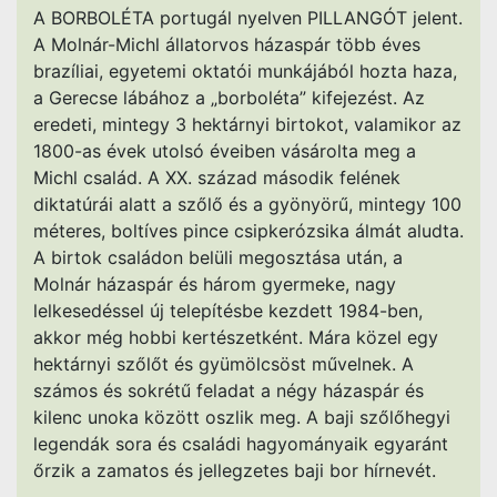
A BORBOLÉTA portugál nyelven PILLANGÓT jelent.
A Molnár-Michl állatorvos házaspár több éves
brazíliai, egyetemi oktatói munkájából hozta haza,
a Gerecse lábához a „borboléta” kifejezést. Az
eredeti, mintegy 3 hektárnyi birtokot, valamikor az
1800-as évek utolsó éveiben vásárolta meg a
Michl család. A XX. század második felének
diktatúrái alatt a szőlő és a gyönyörű, mintegy 100
méteres, boltíves pince csipkerózsika álmát aludta.
A birtok családon belüli megosztása után, a
Molnár házaspár és három gyermeke, nagy
lelkesedéssel új telepítésbe kezdett 1984-ben,
akkor még hobbi kertészetként. Mára közel egy
hektárnyi szőlőt és gyümölcsöst művelnek. A
számos és sokrétű feladat a négy házaspár és
kilenc unoka között oszlik meg. A baji szőlőhegyi
legendák sora és családi hagyományaik egyaránt
őrzik a zamatos és jellegzetes baji bor hírnevét.