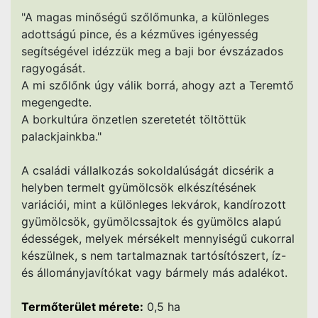
"A magas minőségű szőlőmunka, a különleges
adottságú pince, és a kézműves igényesség
segítségével idézzük meg a baji bor évszázados
ragyogását.
A mi szőlőnk úgy válik borrá, ahogy azt a Teremtő
megengedte.
A borkultúra önzetlen szeretetét töltöttük
palackjainkba."
A családi vállalkozás sokoldalúságát dicsérik a
helyben termelt gyümölcsök elkészítésének
variációi, mint a különleges lekvárok, kandírozott
gyümölcsök, gyümölcssajtok és gyümölcs alapú
édességek, melyek mérsékelt mennyiségű cukorral
készülnek, s nem tartalmaznak tartósítószert, íz-
és állományjavítókat vagy bármely más adalékot.
Termőterület mérete:
0,5 ha