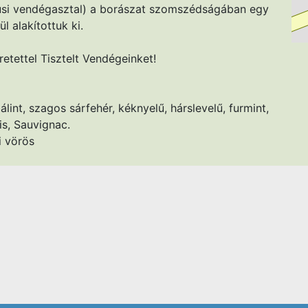
lusi vendégasztal) a borászat szomszédságában egy
l alakítottuk ki.
retettel Tisztelt Vendégeinket!
álint, szagos sárfehér, kéknyelű, hárslevelű, furmint,
is, Sauvignac.
i vörös