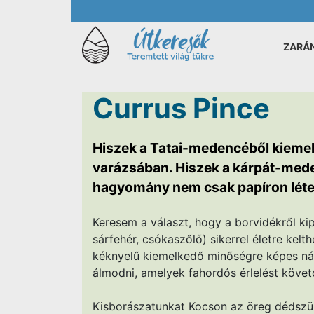
ZARÁ
Currus Pince
Hiszek a Tatai-medencéből kieme
varázsában. Hiszek a kárpát-mede
hagyomány nem csak papíron léte
Keresem a választ, hogy a borvidékről kipu
sárfehér, csókaszőlő) sikerrel életre kelt
kéknyelű kiemelkedő minőségre képes nálu
álmodni, amelyek fahordós érlelést követő
Kisborászatunkat Kocson az öreg dédszülő