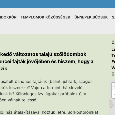
NDOKKÖR
TEMPLOMOK,KÖZÖSSÉGEK
ÜNNEPEK,BÚCSÚK
S
C
L
lkedő változatos talajú szőlődombok
T
ncei fajták jövőjében és hiszem, hogy a
E
W
zik
G
sztult őshonos fajtáink (bálint, juhfark, szagos
hetők lesznek-e? Vajon a furmint, hárslevelű,
nk is? Különleges ízvilágokat próbálok újra
en válnak teljessé.
i ház átalakításával hoztuk létre. Borkóstolóinkat