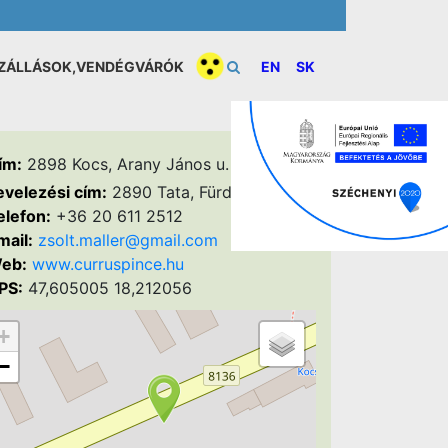
ZÁLLÁSOK,VENDÉGVÁRÓK
EN
SK
ím:
2898 Kocs, Arany János u. 5.
evelezési cím:
2890 Tata, Fürdő u. 18.
elefon:
+36 20 611 2512
mail:
zsolt.maller@gmail.com
eb:
www.curruspince.hu
PS:
47,605005 18,212056
+
−