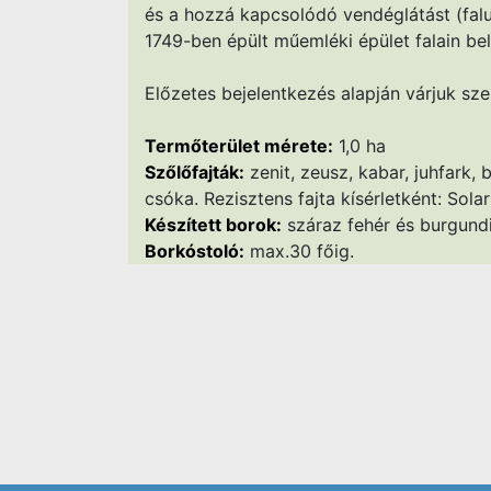
és a hozzá kapcsolódó vendéglátást (fa
1749-ben épült műemléki épület falain belü
Előzetes bejelentkezés alapján várjuk sze
Termőterület mérete:
1,0 ha
Szőlőfajták:
zenit, zeusz, kabar, juhfark, b
csóka. Rezisztens fajta kísérletként: Solar
Készített borok:
száraz fehér és burgund
Borkóstoló:
max.30 főig.