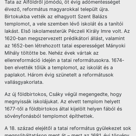
Tata az Alföldről jómódú, öt évig adómentességet
élvező, református magyarokkal települt újra.
Birtokukba vették az elhagyott Szent Balázs
templomot, a vele szemben lévő iskolát és a tanítói
lakást. Első iskolamesterük Péczeli Király Imre volt. Az
1620-ban megszervezett prédikátori állást, valamint
az 1652-ben létrehozott tatai esperességet Mányoki
Mihály töltötte be. Nehéz évek vártak az
ellenreformáció idején a tatai reformátusokra. 1674-
ben elvették tőlük a templomot, az iskolát és a
paplakot. Három évig szünetelt a reformátusok
vallásgyakorlata.
Az új földbirtokos, Csáky végül megengedte, hogy
megnyissák iskolájukat. Az elvett templom helyett
1677-től a földbirtokos által kijelölt helyen fából és
sövényfonásból templomot építhettek.
A 18. század elejétől a tatai református gyülekezet sok
megpróbáltatáson ment át – mert az 1681. évi törvény