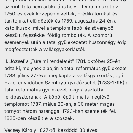
szerint Tata nem artikuláris hely – templomukat az
1750-es évek közepén elvették, prédikátorukat és
tanítójukat elüldözték és 1759. augusztus 24-én a
katolikusok, mivel a templom fából és sövényből
készült, fejszékkel földig rombolták. A szomorú
események után a tatai gyülekezetet huszonnégy évig
megfosztották a vallásgyakorlástól.
II. József a „Türelmi rendeletét” 1781. október 25-én
adta ki, melynek alapján a tatai református gyülekezet
1783. július 27-ével megkapta a vallásgyakorlás jogát.
Ezzel egy időben Szentgyörgyi Józsefet (1783-1795) a
tatai református gyülekezet megválasztotta
lelkipásztorának. A kőből épült, ma is meglévő
templomot 1787. május 20-án, a 30 méter magas
tornyot három haranggal 1793-ban szentelték fel.
1825-ben készült el a szószék.
Vecsey Károly 1827-től kezdődő 30 éves