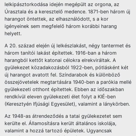
lelkipásztorkodása idején megépült az orgona, az
Úrasztala és a keresztelő medence. 1871-ben három új
harangot öntettek, az elhasználódott, s a kor
igényeinek sem megfelelő három korábbi harang
helyett.
A 20. század elején új lelkészlakást, négy tantermet és
három tanítói lakást építettek. 1916-ban a három
harangból kettőt katonai célokra elrekviráltak. A
gyülekezet közadakozásból 1922-ben, pótlásként két
új harangot avatott fel. Színdarabok és különböző
összejövetelek megtartására 1940-ben a parókia mellé
gyülekezeti otthont építettek. Ebben az időszakban
rendkívül eleven gyülekezeti élet folyt a KIÉ-ben
(Keresztyén Ifjúsági Egyesület), valamint a lánykörben.
Az 1948-as átrendeződés a tatai gyülekezetet sem
kerülte el. Államosításra került általános iskolája,
valamint a hozzá tartozó épületek. Ugyancsak