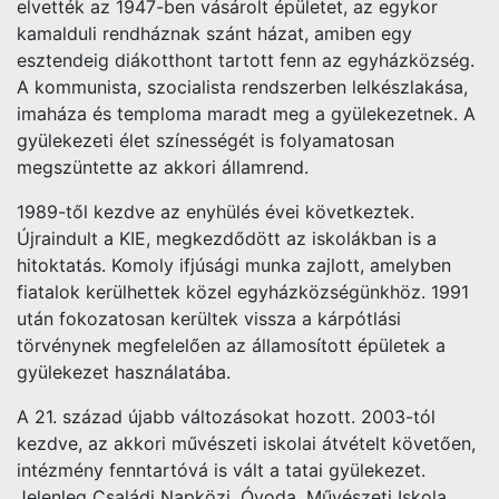
elvették az 1947-ben vásárolt épületet, az egykor
kamalduli rendháznak szánt házat, amiben egy
esztendeig diákotthont tartott fenn az egyházközség.
A kommunista, szocialista rendszerben lelkészlakása,
imaháza és temploma maradt meg a gyülekezetnek. A
gyülekezeti élet színességét is folyamatosan
megszüntette az akkori államrend.
1989-től kezdve az enyhülés évei következtek.
Újraindult a KIE, megkezdődött az iskolákban is a
hitoktatás. Komoly ifjúsági munka zajlott, amelyben
fiatalok kerülhettek közel egyházközségünkhöz. 1991
után fokozatosan kerültek vissza a kárpótlási
törvénynek megfelelően az államosított épületek a
gyülekezet használatába.
A 21. század újabb változásokat hozott. 2003-tól
kezdve, az akkori művészeti iskolai átvételt követően,
intézmény fenntartóvá is vált a tatai gyülekezet.
Jelenleg Családi Napközi, Óvoda, Művészeti Iskola,