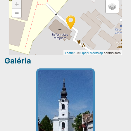
+
−
Leaflet
| ©
OpenStreetMap
contributors
Galéria