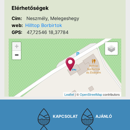
Elérhetőségek
Cím:
Neszmély, Melegeshegy
web:
Hilltop Borbirtok
GPS:
47,72546 18,37784
+
−
Leaflet
| ©
OpenStreetMap
contributors
KAPCSOLAT
AJÁNLÓ