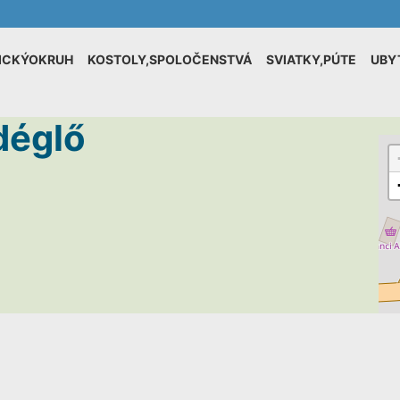
ICKÝOKRUH
KOSTOLY,SPOLOČENSTVÁ
SVIATKY,PÚTE
UBY
déglő