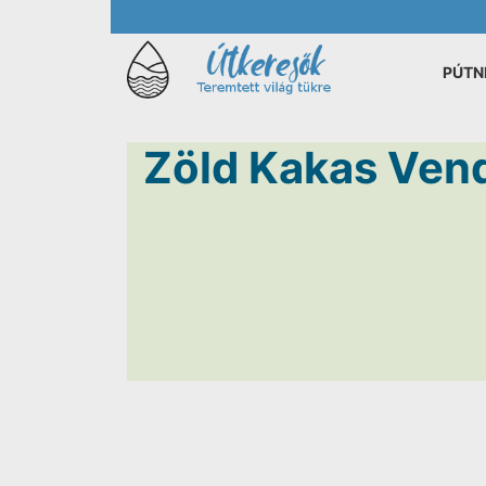
PÚTN
Zöld Kakas Ven