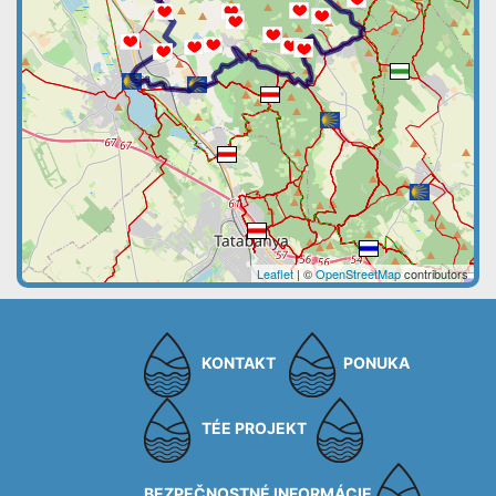
Leaflet
| ©
OpenStreetMap
contributors
KONTAKT
PONUKA
TÉE PROJEKT
BEZPEČNOSTNÉ INFORMÁCIE