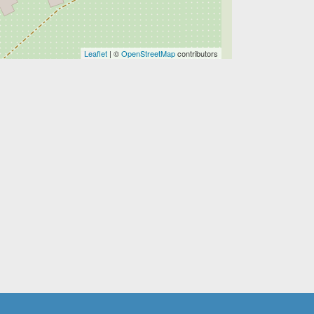
Leaflet
| ©
OpenStreetMap
contributors