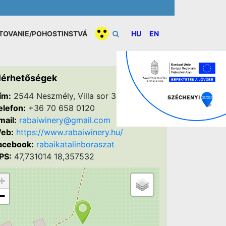
TOVANIE/POHOSTINSTVÁ
HU
EN
lérhetőségek
ím:
2544 Neszmély, Villa sor 3.
elefon:
+36 70 658 0120
mail:
rabaiwinery@gmail.com
eb:
https://www.rabaiwinery.hu/
acebook:
rabaikatalinboraszat
PS:
47,731014 18,357532
+
−