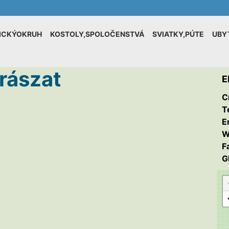
ICKÝOKRUH
KOSTOLY,SPOLOČENSTVÁ
SVIATKY,PÚTE
UBY
rászat
E
C
T
E
W
F
G