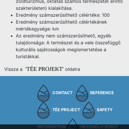
zöldturizmus, oktatás számos természetet érintő
szakterületen) kialakítása.
Eredmény számszerűsíthető célértéke: 100
Eredmény számszerűsíthető célértékének
mértékegysége: km
Az eredmény nem számszerűsíthető, egyéb
tulajdonsága:
A természet és a vele összefüggő
kulturális sajátosságok megismertetése a
turistákkal.
'TÉE PROJEKT'
Vissza a
oldalra
CONTACT
REFERENCE
TÉE PROJECT
SAFETY
INFORMATION
NESZMÉLYI BORÚT