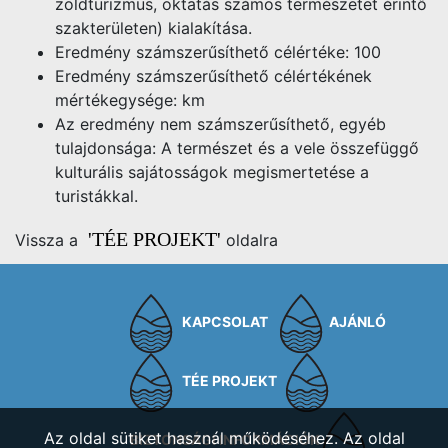
zöldturizmus, oktatás számos természetet érintő
szakterületen) kialakítása.
Eredmény számszerűsíthető célértéke: 100
Eredmény számszerűsíthető célértékének
mértékegysége: km
Az eredmény nem számszerűsíthető, egyéb
tulajdonsága:
A természet és a vele összefüggő
kulturális sajátosságok megismertetése a
turistákkal.
'TÉE PROJEKT'
Vissza a
oldalra
KAPCSOLAT
AJÁNLÓ
TÉE PROJEKT
Az oldal sütiket használ működéséhez. Az oldal
BIZTONSÁGI INFORMÁCIÓK