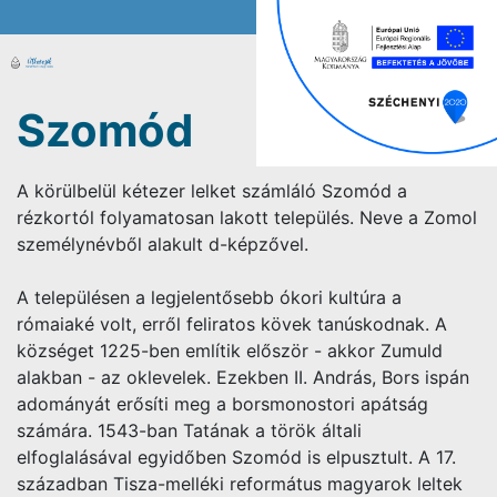
Szomód
A körülbelül kétezer lelket számláló Szomód a
rézkortól folyamatosan lakott település. Neve a Zomol
személynévből alakult d-képzővel.
A településen a legjelentősebb ókori kultúra a
rómaiaké volt, erről feliratos kövek tanúskodnak. A
községet 1225-ben említik először - akkor Zumuld
alakban - az oklevelek. Ezekben II. András, Bors ispán
adományát erősíti meg a borsmonostori apátság
számára. 1543-ban Tatának a török általi
elfoglalásával egyidőben Szomód is elpusztult. A 17.
században Tisza-melléki református magyarok leltek