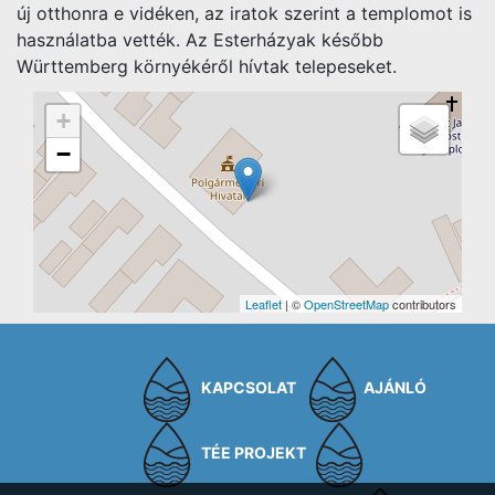
új otthonra e vidéken, az iratok szerint a templomot is
használatba vették. Az Esterházyak később
Württemberg környékéről hívtak telepeseket.
+
−
Leaflet
| ©
OpenStreetMap
contributors
KAPCSOLAT
AJÁNLÓ
TÉE PROJEKT