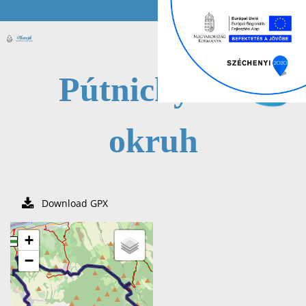
Pútnický
okruh
Download GPX
+
−