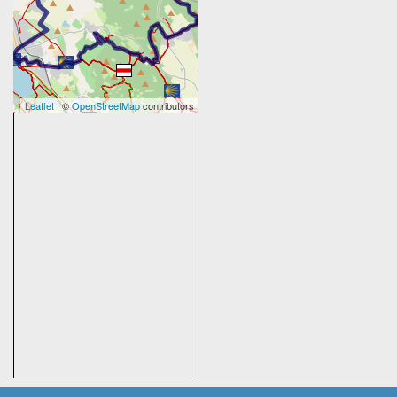
Leaflet
| ©
OpenStreetMap
contributors